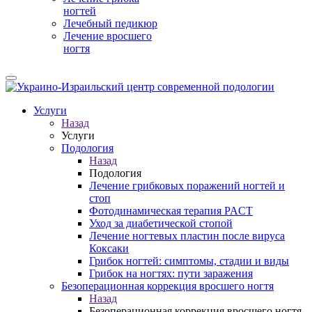
ногтей
Лечебный педикюр
Лечение вросшего
ногтя
Услуги
Назад
Услуги
Подология
Назад
Подология
Лечение грибковых поражений ногтей и
стоп
Фотодинамическая терапия PACT
Уход за диабетической стопой
Лечение ногтевых пластин после вируса
Коксаки
Грибок ногтей: симптомы, стадии и виды
Грибок на ногтях: пути заражения
Безоперационная коррекция вросшего ногтя
Назад
Безоперационная коррекция вросшего ногтя