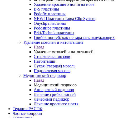
Удаление вросшего ногтя на ноге
B-S пластины
Podofix пластины
NEW! Пластины Luga Clip System
Onyclip пластины
Podostripe плаcтины
Erki-Technik пластины
Грибок ногтей: как не заразить окружающих
Удаление мозолей и натоптышей
Назад
Удаление мозолей и натоптышей
Стержневые мозоли
Натоптыши
Сухая (твердая) мозоль
Подногтевая мозоль
Медицинский педикюр
Назад
Медицинский педикюр
Аппаратный педикюр
Лечение грибка ногтей
Лечебный педикюр
Лечение вросшего ногтя
Терапия PACT®
Частые вопросы