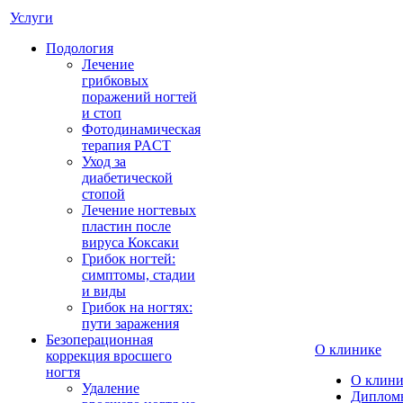
Услуги
Подология
Лечение
грибковых
поражений ногтей
и стоп
Фотодинамическая
терапия PACT
Уход за
диабетической
стопой
Лечение ногтевых
пластин после
вируса Коксаки
Грибок ногтей:
симптомы, стадии
и виды
Грибок на ногтях:
пути заражения
Безоперационная
О клинике
коррекция вросшего
ногтя
О клини
Удаление
Диплом