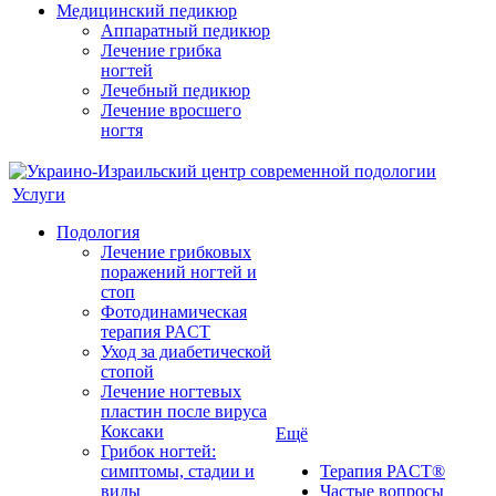
Медицинский педикюр
Аппаратный педикюр
Лечение грибка
ногтей
Лечебный педикюр
Лечение вросшего
ногтя
Услуги
Подология
Лечение грибковых
поражений ногтей и
стоп
Фотодинамическая
терапия PACT
Уход за диабетической
стопой
Лечение ногтевых
пластин после вируса
Коксаки
Ещё
Грибок ногтей:
симптомы, стадии и
Терапия PACT®
виды
Частые вопросы