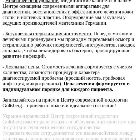
-
Новейшее оборудование.
Медицинские кабинеты в нашем
Центре оснащены современными аппаратами для
диагностики, восстановления и эффективного лечения кожи
стопы и ногтевых пластин. Оборудование мы закупаем у
ведущих производителей медтехники Германии.
-
Безупречная стерилизация инструмента.
Перед осмотром и
лечебными процедурами мы проводим тщательный осмотр и
стерилизацию рабочих поверхностей, инструментов, насадок
аппарата, чтобы ликвидировать бактерии, провоцирующие
развитие инфекций.
-
Лояльные цены.
Стоимость лечения формируется с учетом
количества, сложности процедур и характера
диагностируемой проблемы (вросший ноготь, грибковая
инфекция, микротрещины).
Цена лечения формируется в
индивидуальном порядке для каждого пациента.
Записывайтесь на прием в Центр современной подологии
Goltsberg – приведите ножки в идеальное состояние!
Украино-израильский Центр современной подологии
Goltsberg имеет право отказать в обслуживании клиентам при
отсутствии терапевтического сотрудничества
(терапевтическое сотрудничество это взаимодействие между
клиентом и специалистом-подологом, основанное на доверии