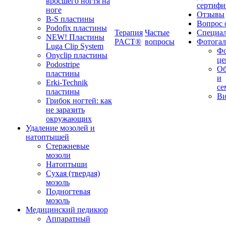
вросшего ногтя на
сертифи
ноге
Отзывы
B-S пластины
Вопрос 
Podofix пластины
Терапия
Частые
Специа
NEW! Пластины
PACT®
вопросы
Фотогал
Luga Clip System
Фо
Onyclip пластины
це
Podostripe
Об
плаcтины
и
Erki-Technik
се
пластины
Ви
Грибок ногтей: как
не заразить
окружающих
Удаление мозолей и
натоптышей
Стержневые
мозоли
Натоптыши
Сухая (твердая)
мозоль
Подногтевая
мозоль
Медицинский педикюр
Аппаратный