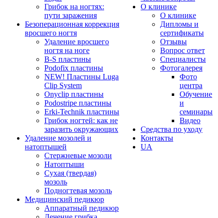
Грибок на ногтях:
О клинике
пути заражения
О клинике
Безоперационная коррекция
Дипломы и
вросшего ногтя
сертификаты
Удаление вросшего
Отзывы
ногтя на ноге
Вопрос ответ
B-S пластины
Специалисты
Podofix пластины
Фотогалерея
NEW! Пластины Luga
Фото
Clip System
центра
Onyclip пластины
Обучение
Podostripe плаcтины
и
Erki-Technik пластины
семинары
Грибок ногтей: как не
Видео
заразить окружающих
Средства по уходу
Удаление мозолей и
Контакты
натоптышей
UA
Стержневые мозоли
Натоптыши
Сухая (твердая)
мозоль
Подногтевая мозоль
Медицинский педикюр
Аппаратный педикюр
Лечение грибка