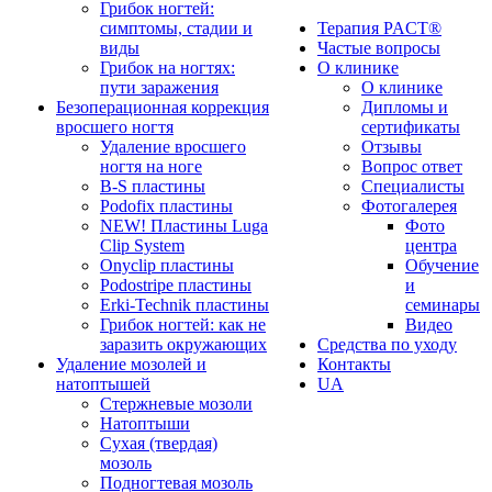
Грибок ногтей:
симптомы, стадии и
Терапия PACT®
виды
Частые вопросы
Грибок на ногтях:
О клинике
пути заражения
О клинике
Безоперационная коррекция
Дипломы и
вросшего ногтя
сертификаты
Удаление вросшего
Отзывы
ногтя на ноге
Вопрос ответ
B-S пластины
Специалисты
Podofix пластины
Фотогалерея
NEW! Пластины Luga
Фото
Clip System
центра
Onyclip пластины
Обучение
Podostripe плаcтины
и
Erki-Technik пластины
семинары
Грибок ногтей: как не
Видео
заразить окружающих
Средства по уходу
Удаление мозолей и
Контакты
натоптышей
UA
Стержневые мозоли
Натоптыши
Сухая (твердая)
мозоль
Подногтевая мозоль