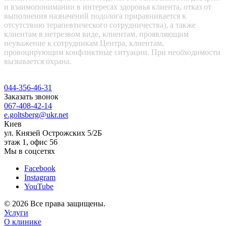
и взаимопонимании в интересах здоровья клиента, отказ от
выполнения назначений подолога приравнивается к
отсутствию терапевтического сотрудничества), а также
клиентам в нетрезвом виде, клиентам, проявляющим
неуважение к сотрудникам Центра, клиентам,
провоцирующим конфликтные ситуации. При необходимости
вызывается охрана.
044-356-46-31
Заказать звонок
067-408-42-14
e.goltsberg@ukr.net
Киев
ул. Князей Острожских 5/2Б
этаж 1, офис 56
Мы в соцсетях
Facebook
Instagram
YouTube
© 2026 Все права защищены.
Услуги
О клинике